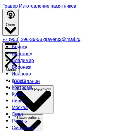
Гравер
Изготовление памятников
Орел
+7 (953) 296-36-56
graver32@mail.ru
Брянск
Белгород
Владимир
Воронеж
Меню
Иваново
Калуга
О компании
Кострома
Каталог продукции
Курск
Липецк
Москва
Орел
Наши работы
Рязань
Смоленск