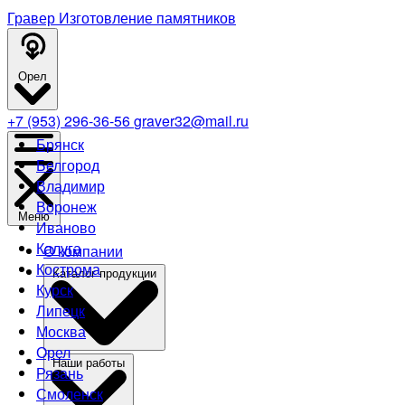
Гравер
Изготовление памятников
Орел
+7 (953) 296-36-56
graver32@mail.ru
Брянск
Белгород
Владимир
Воронеж
Меню
Иваново
Калуга
О компании
Кострома
Каталог продукции
Курск
Липецк
Москва
Орел
Наши работы
Рязань
Смоленск