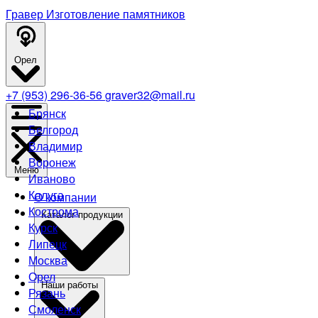
Гравер
Изготовление памятников
Орел
+7 (953) 296-36-56
graver32@mail.ru
Брянск
Белгород
Владимир
Воронеж
Меню
Иваново
Калуга
О компании
Кострома
Каталог продукции
Курск
Липецк
Москва
Орел
Наши работы
Рязань
Смоленск