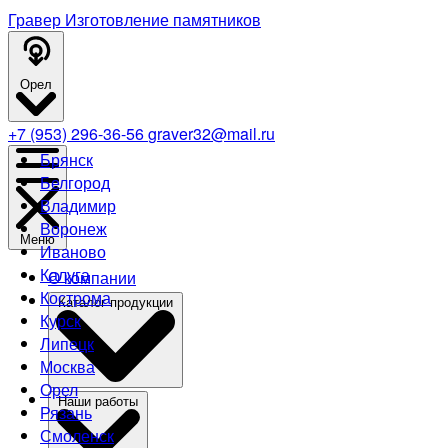
Гравер
Изготовление памятников
Орел
+7 (953) 296-36-56
graver32@mail.ru
Брянск
Белгород
Владимир
Воронеж
Меню
Иваново
Калуга
О компании
Кострома
Каталог продукции
Курск
Липецк
Москва
Орел
Наши работы
Рязань
Смоленск